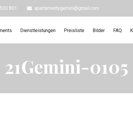
 530 801
apartamentygemini@gmail.com
ments
Dienstleistungen
Preisliste
Bilder
FAQ
K
21Gemini-0105