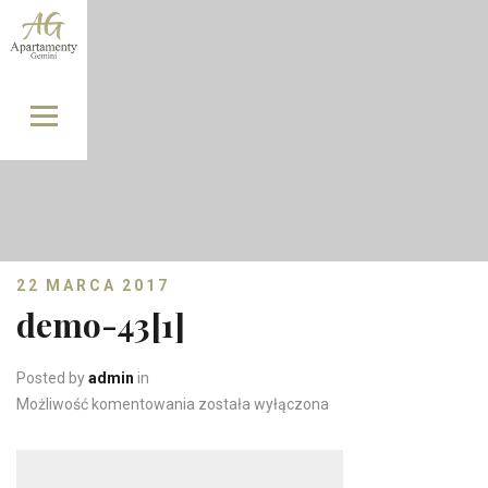
Skip to content
22 MARCA 2017
demo-43[1]
Posted by
admin
in
demo-43[1]
Możliwość komentowania
została wyłączona