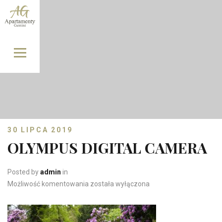
Skip to content
30 LIPCA 2019
OLYMPUS DIGITAL CAMERA
Posted by
admin
in
OLYMPUS DIGITAL CAMERA
Możliwość komentowania
została wyłączona